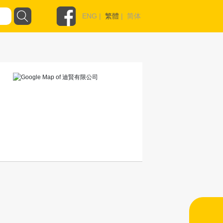
ENG
|
繁體
|
简体