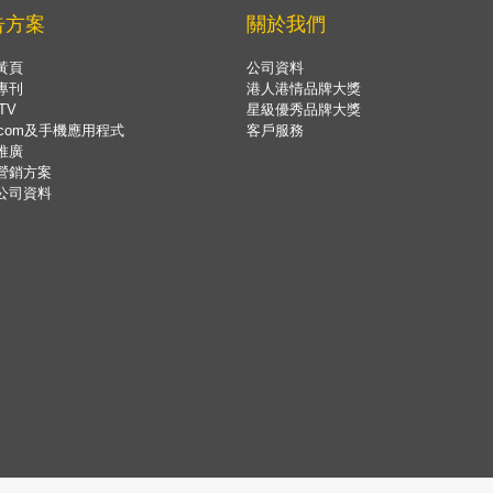
告方案
關於我們
黃頁
公司資料
專刊
港人港情品牌大獎
TV
星級優秀品牌大獎
.com及手機應用程式
客戶服務
推廣
營銷方案
公司資料