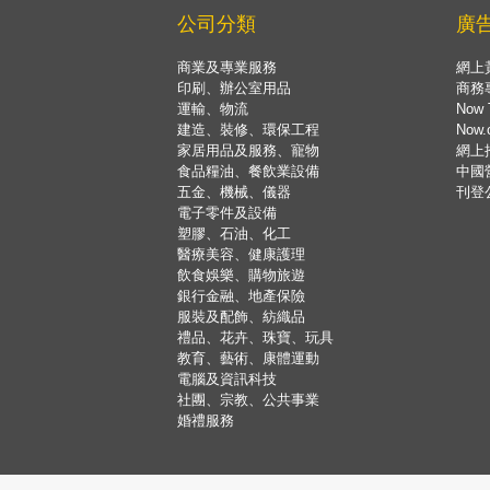
公司分類
廣
商業及專業服務
網上
印刷、辦公室用品
商務
運輸、物流
Now 
建造、裝修、環保工程
Now
家居用品及服務、寵物
網上
食品糧油、餐飲業設備
中國
五金、機械、儀器
刊登
電子零件及設備
塑膠、石油、化工
醫療美容、健康護理
飲食娛樂、購物旅遊
銀行金融、地產保險
服裝及配飾、紡織品
禮品、花卉、珠寶、玩具
教育、藝術、康體運動
電腦及資訊科技
社團、宗教、公共事業
婚禮服務