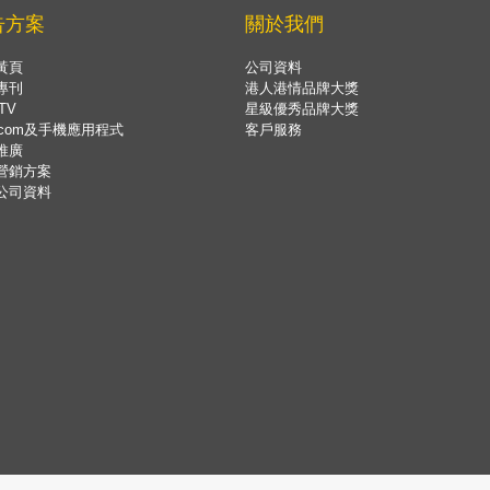
告方案
關於我們
黃頁
公司資料
專刊
港人港情品牌大獎
TV
星級優秀品牌大獎
.com及手機應用程式
客戶服務
推廣
營銷方案
公司資料