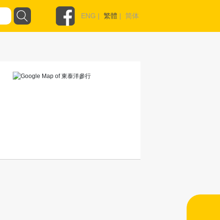
ENG
|
繁體
|
简体