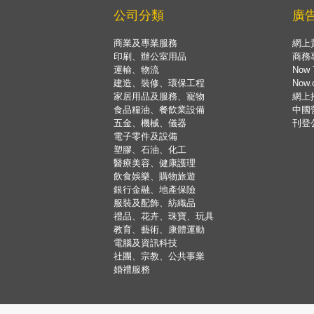
公司分類
廣
商業及專業服務
網上
印刷、辦公室用品
商務
運輸、物流
Now 
建造、裝修、環保工程
Now
家居用品及服務、寵物
網上
食品糧油、餐飲業設備
中國
五金、機械、儀器
刊登
電子零件及設備
塑膠、石油、化工
醫療美容、健康護理
飲食娛樂、購物旅遊
銀行金融、地產保險
服裝及配飾、紡織品
禮品、花卉、珠寶、玩具
教育、藝術、康體運動
電腦及資訊科技
社團、宗教、公共事業
婚禮服務