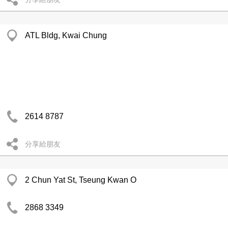
ATL Bldg, Kwai Chung
2614 8787
分享給朋友
2 Chun Yat St, Tseung Kwan O
2868 3349