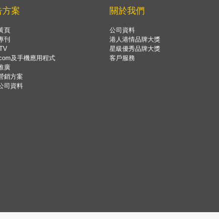
告方案
關於我們
黃頁
公司資料
專刊
港人港情品牌大獎
TV
星級優秀品牌大獎
.com及手機應用程式
客戶服務
推廣
營銷方案
公司資料