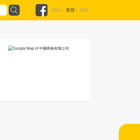
ENG
|
繁體
|
简体