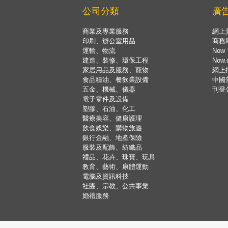
公司分類
廣
商業及專業服務
網上
印刷、辦公室用品
商務
運輸、物流
Now 
建造、裝修、環保工程
Now
家居用品及服務、寵物
網上
食品糧油、餐飲業設備
中國
五金、機械、儀器
刊登
電子零件及設備
塑膠、石油、化工
醫療美容、健康護理
飲食娛樂、購物旅遊
銀行金融、地產保險
服裝及配飾、紡織品
禮品、花卉、珠寶、玩具
教育、藝術、康體運動
電腦及資訊科技
社團、宗教、公共事業
婚禮服務