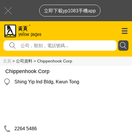
立即下載yp1083手機app
主頁
> 公司資料 > Chippenhook Corp
Chippenhook Corp
Shing Yip Ind Bldg, Kwun Tong
2264 5486