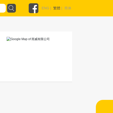
ENG
|
繁體
|
简体