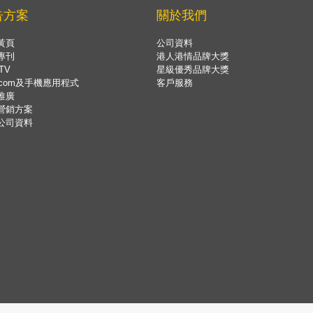
告方案
關於我們
黃頁
公司資料
專刊
港人港情品牌大獎
TV
星級優秀品牌大獎
.com及手機應用程式
客戶服務
推廣
營銷方案
公司資料