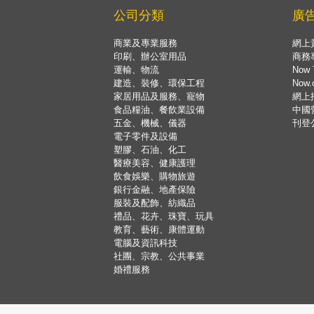
公司分類
廣
商業及專業服務
網上
印刷、辦公室用品
商務
運輸、物流
Now 
建造、裝修、環保工程
Now
家居用品及服務、寵物
網上
食品糧油、餐飲業設備
中國
五金、機械、儀器
刊登
電子零件及設備
塑膠、石油、化工
醫療美容、健康護理
飲食娛樂、購物旅遊
銀行金融、地產保險
服裝及配飾、紡織品
禮品、花卉、珠寶、玩具
教育、藝術、康體運動
電腦及資訊科技
社團、宗教、公共事業
婚禮服務