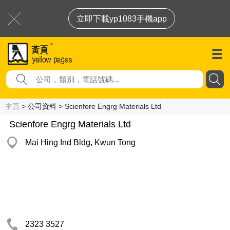
立即下載yp1083手機app
主頁
> 公司資料 > Scienfore Engrg Materials Ltd
Scienfore Engrg Materials Ltd
Mai Hing Ind Bldg, Kwun Tong
2323 3527