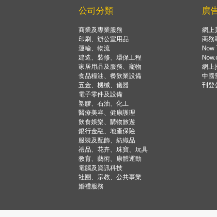
公司分類
廣
商業及專業服務
網上
印刷、辦公室用品
商務
運輸、物流
Now 
建造、裝修、環保工程
Now
家居用品及服務、寵物
網上
食品糧油、餐飲業設備
中國
五金、機械、儀器
刊登
電子零件及設備
塑膠、石油、化工
醫療美容、健康護理
飲食娛樂、購物旅遊
銀行金融、地產保險
服裝及配飾、紡織品
禮品、花卉、珠寶、玩具
教育、藝術、康體運動
電腦及資訊科技
社團、宗教、公共事業
婚禮服務