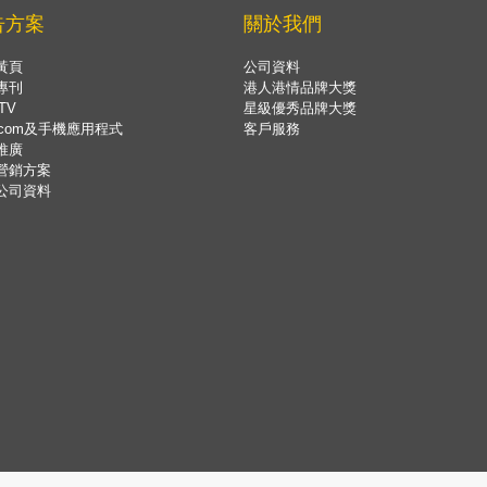
告方案
關於我們
黃頁
公司資料
專刊
港人港情品牌大獎
TV
星級優秀品牌大獎
.com及手機應用程式
客戶服務
推廣
營銷方案
公司資料