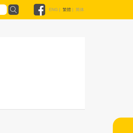
ENG
|
繁體
|
简体