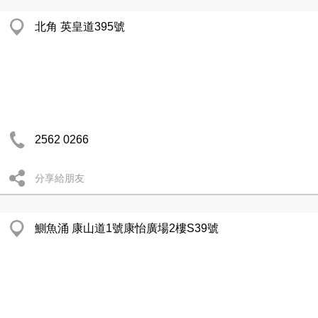
北角 英皇道395號
2562 0266
分享給朋友
鰂魚涌 康山道1號康怡廣場2樓S39號