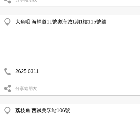
大角咀 海輝道11號奧海城1期1樓115號舖
2625 0311
分享給朋友
荔枝角 西鐵美孚站106號