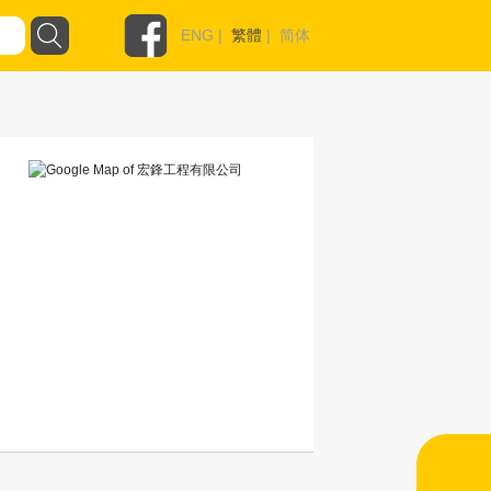
ENG
|
繁體
|
简体