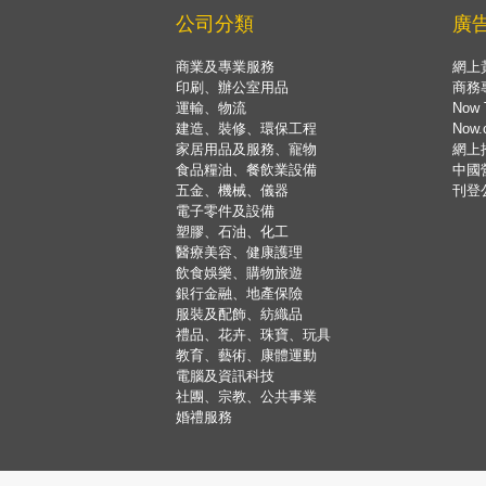
公司分類
廣
商業及專業服務
網上
印刷、辦公室用品
商務
運輸、物流
Now 
建造、裝修、環保工程
Now
家居用品及服務、寵物
網上
食品糧油、餐飲業設備
中國
五金、機械、儀器
刊登
電子零件及設備
塑膠、石油、化工
醫療美容、健康護理
飲食娛樂、購物旅遊
銀行金融、地產保險
服裝及配飾、紡織品
禮品、花卉、珠寶、玩具
教育、藝術、康體運動
電腦及資訊科技
社團、宗教、公共事業
婚禮服務