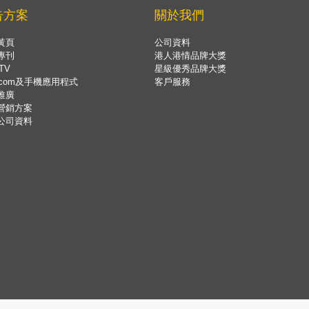
告方案
關於我們
黃頁
公司資料
專刊
港人港情品牌大獎
TV
星級優秀品牌大獎
.com及手機應用程式
客戶服務
推廣
營銷方案
公司資料