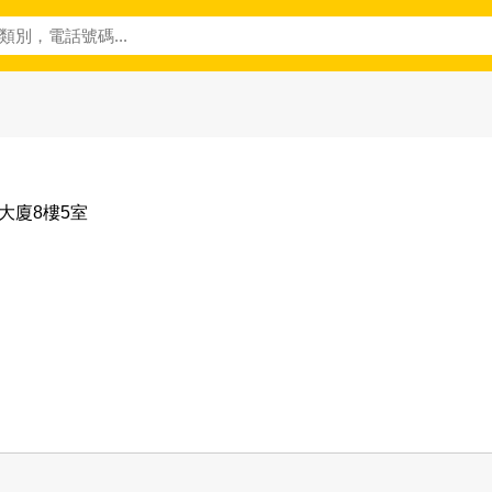
業大廈8樓5室