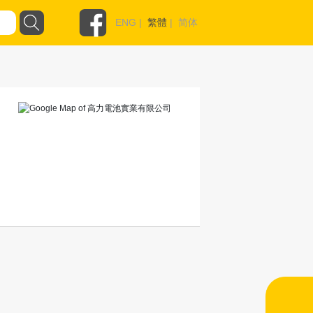
ENG
|
繁體
|
简体