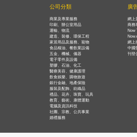
公司分類
廣
商業及專業服務
網上
印刷、辦公室用品
商務
運輸、物流
Now 
建造、裝修、環保工程
Now
家居用品及服務、寵物
網上
食品糧油、餐飲業設備
中國
五金、機械、儀器
刊登
電子零件及設備
塑膠、石油、化工
醫療美容、健康護理
飲食娛樂、購物旅遊
銀行金融、地產保險
服裝及配飾、紡織品
禮品、花卉、珠寶、玩具
教育、藝術、康體運動
電腦及資訊科技
社團、宗教、公共事業
婚禮服務