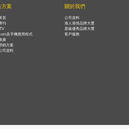
告方案
關於我們
黃頁
公司資料
專刊
港人港情品牌大獎
TV
星級優秀品牌大獎
.com及手機應用程式
客戶服務
推廣
營銷方案
公司資料