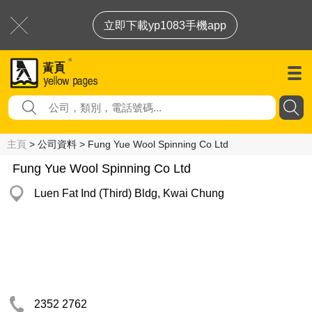
立即下載yp1083手機app
主頁
> 公司資料 > Fung Yue Wool Spinning Co Ltd
Fung Yue Wool Spinning Co Ltd
Luen Fat Ind (Third) Bldg, Kwai Chung
2352 2762