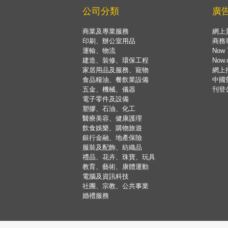
公司分類
廣
商業及專業服務
網上
印刷、辦公室用品
商務
運輸、物流
Now 
建造、裝修、環保工程
Now
家居用品及服務、寵物
網上
食品糧油、餐飲業設備
中國
五金、機械、儀器
刊登
電子零件及設備
塑膠、石油、化工
醫療美容、健康護理
飲食娛樂、購物旅遊
銀行金融、地產保險
服裝及配飾、紡織品
禮品、花卉、珠寶、玩具
教育、藝術、康體運動
電腦及資訊科技
社團、宗教、公共事業
婚禮服務