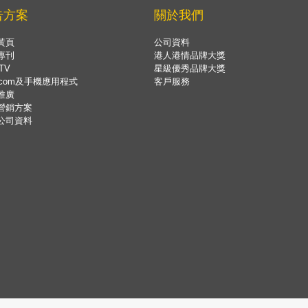
告方案
關於我們
黃頁
公司資料
專刊
港人港情品牌大獎
TV
星級優秀品牌大獎
.com及手機應用程式
客戶服務
推廣
營銷方案
公司資料