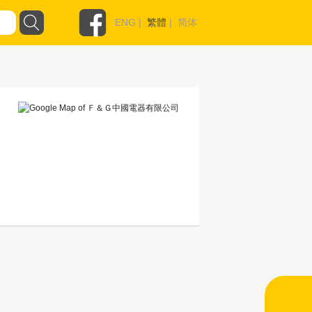
ENG
|
繁體
|
简体