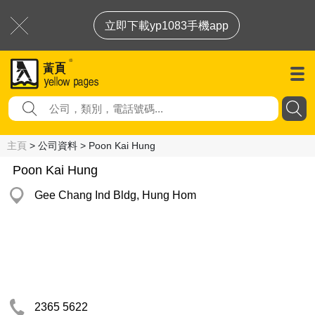
立即下載yp1083手機app
主頁
> 公司資料 > Poon Kai Hung
Poon Kai Hung
Gee Chang Ind Bldg, Hung Hom
2365 5622