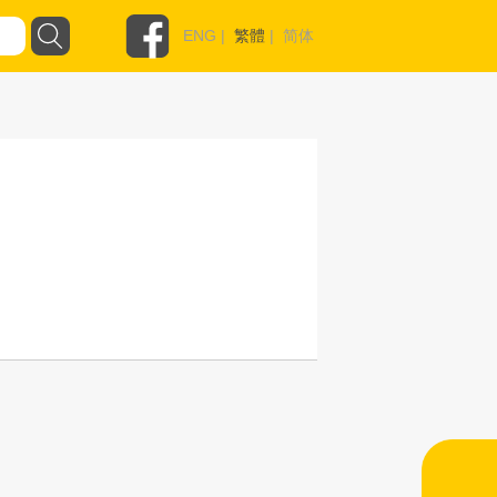
ENG
|
繁體
|
简体