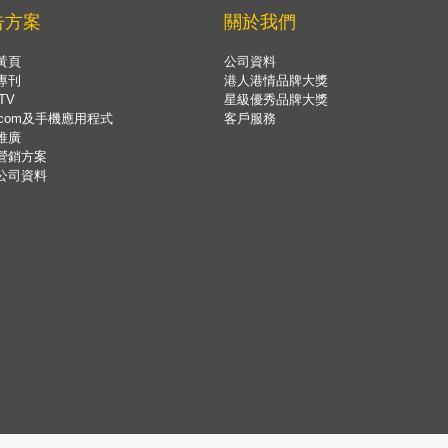
告方案
關於我們
黃頁
公司資料
專刊
港人港情品牌大獎
TV
星級優秀品牌大獎
.com及手機應用程式
客戶服務
推廣
營銷方案
公司資料