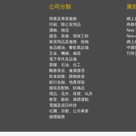
公司分類
廣
商業及專業服務
網上
印刷、辦公室用品
商務
運輸、物流
Now 
建造、裝修、環保工程
Now
家居用品及服務、寵物
網上
食品糧油、餐飲業設備
中國
五金、機械、儀器
刊登
電子零件及設備
塑膠、石油、化工
醫療美容、健康護理
飲食娛樂、購物旅遊
銀行金融、地產保險
服裝及配飾、紡織品
禮品、花卉、珠寶、玩具
教育、藝術、康體運動
電腦及資訊科技
社團、宗教、公共事業
婚禮服務