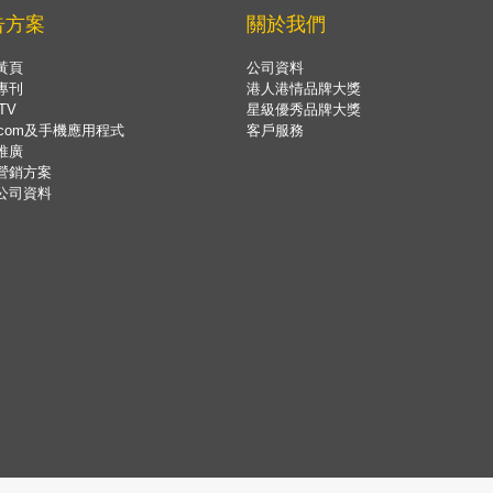
告方案
關於我們
黃頁
公司資料
專刊
港人港情品牌大獎
TV
星級優秀品牌大獎
.com及手機應用程式
客戶服務
推廣
營銷方案
公司資料