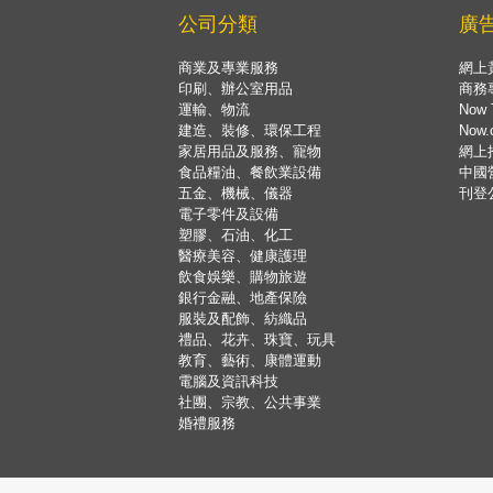
公司分類
廣
商業及專業服務
網上
印刷、辦公室用品
商務
運輸、物流
Now 
建造、裝修、環保工程
Now
家居用品及服務、寵物
網上
食品糧油、餐飲業設備
中國
五金、機械、儀器
刊登
電子零件及設備
塑膠、石油、化工
醫療美容、健康護理
飲食娛樂、購物旅遊
銀行金融、地產保險
服裝及配飾、紡織品
禮品、花卉、珠寶、玩具
教育、藝術、康體運動
電腦及資訊科技
社團、宗教、公共事業
婚禮服務