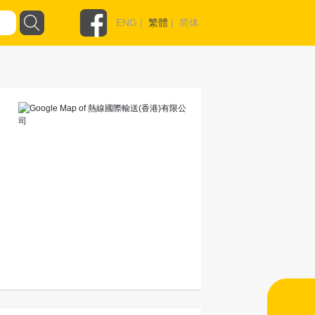
ENG
|
繁體
|
简体