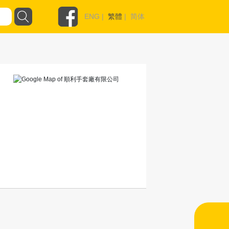
ENG
|
繁體
|
简体