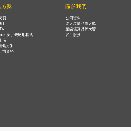
告方案
關於我們
黃頁
公司資料
專刊
港人港情品牌大獎
TV
星級優秀品牌大獎
.com及手機應用程式
客戶服務
推廣
營銷方案
公司資料