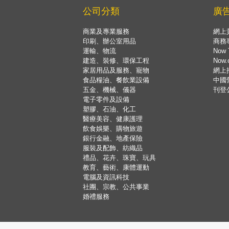
公司分類
廣
商業及專業服務
網上
印刷、辦公室用品
商務
運輸、物流
Now 
建造、裝修、環保工程
Now
家居用品及服務、寵物
網上
食品糧油、餐飲業設備
中國
五金、機械、儀器
刊登
電子零件及設備
塑膠、石油、化工
醫療美容、健康護理
飲食娛樂、購物旅遊
銀行金融、地產保險
服裝及配飾、紡織品
禮品、花卉、珠寶、玩具
教育、藝術、康體運動
電腦及資訊科技
社團、宗教、公共事業
婚禮服務