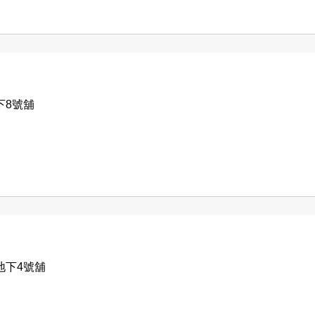
下8號舖
地下4號舖