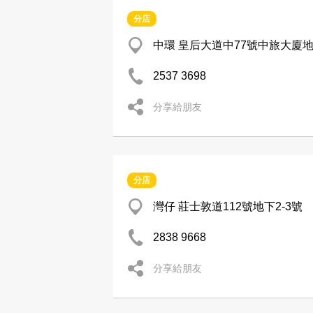
分店
中環 皇后大道中77號中旅大廈
2537 3698
分享給朋友
分店
灣仔 莊士敦道112號地下2-3號
2838 9668
分享給朋友