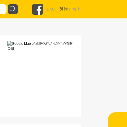
ENG
|
繁體
|
简体