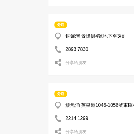
分店
銅鑼灣 景隆街4號地下至3樓
2893 7830
分享給朋友
分店
鰂魚涌 英皇道1046-1056號東
2214 1299
分享給朋友