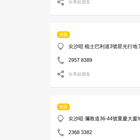
分享給朋友
分店
尖沙咀 梳士巴利道3號星光行地
2957 8389
分享給朋友
分店
尖沙咀 彌敦道36-44號重慶大廈
2368 3382