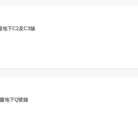
廈地下C2及C3舖
大廈地下Q號舖