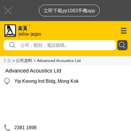
立即下載yp1083手機app
主頁
> 公司資料 > Advanced Acoustics Ltd
Advanced Acoustics Ltd
Yip Kwong Ind Bldg, Mong Kok
2381 1898