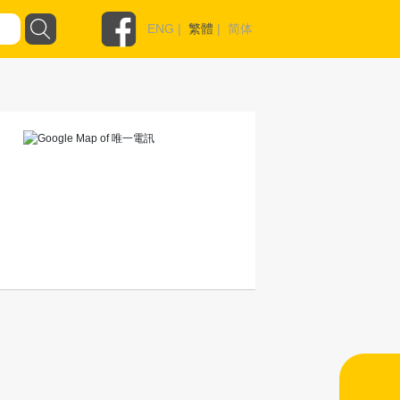
ENG
|
繁體
|
简体