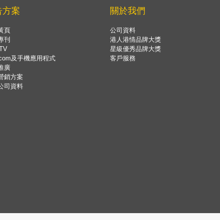
告方案
關於我們
黃頁
公司資料
專刊
港人港情品牌大獎
TV
星級優秀品牌大獎
.com及手機應用程式
客戶服務
推廣
營銷方案
公司資料