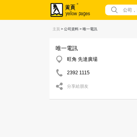
主頁
> 公司資料 > 唯一電訊
唯一電訊
旺角 先達廣場
2392 1115
分享給朋友