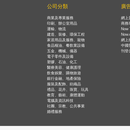
公司分類
廣
商業及專業服務
網上
印刷、辦公室用品
商務
運輸、物流
Now 
建造、裝修、環保工程
Now
家居用品及服務、寵物
網上
食品糧油、餐飲業設備
中國
五金、機械、儀器
刊登
電子零件及設備
塑膠、石油、化工
醫療美容、健康護理
飲食娛樂、購物旅遊
銀行金融、地產保險
服裝及配飾、紡織品
禮品、花卉、珠寶、玩具
教育、藝術、康體運動
電腦及資訊科技
社團、宗教、公共事業
婚禮服務