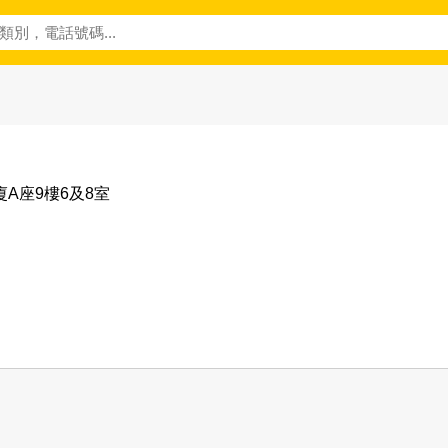
廈A座9樓6及8室