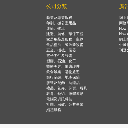
公司分類
廣
商業及專業服務
網上
印刷、辦公室用品
商務
運輸、物流
Now 
建造、裝修、環保工程
Now
家居用品及服務、寵物
網上
食品糧油、餐飲業設備
中國
五金、機械、儀器
刊登
電子零件及設備
塑膠、石油、化工
醫療美容、健康護理
飲食娛樂、購物旅遊
銀行金融、地產保險
服裝及配飾、紡織品
禮品、花卉、珠寶、玩具
教育、藝術、康體運動
電腦及資訊科技
社團、宗教、公共事業
婚禮服務