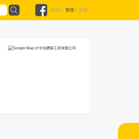
ENG
|
繁體
|
简体