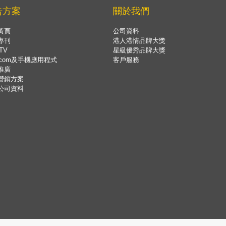
告方案
關於我們
黃頁
公司資料
專刊
港人港情品牌大獎
TV
星級優秀品牌大獎
.com及手機應用程式
客戶服務
推廣
營銷方案
公司資料