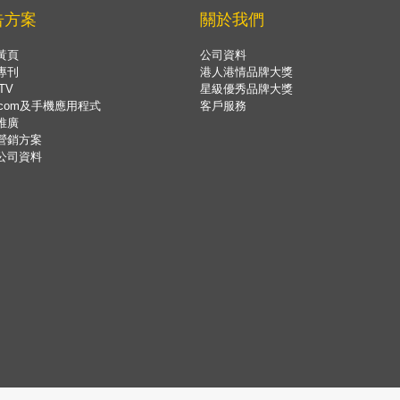
告方案
關於我們
黃頁
公司資料
專刊
港人港情品牌大獎
TV
星級優秀品牌大獎
.com及手機應用程式
客戶服務
推廣
營銷方案
公司資料