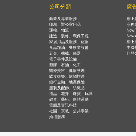
公司分類
廣
商業及專業服務
網上
印刷、辦公室用品
商務
運輸、物流
Now 
建造、裝修、環保工程
Now
家居用品及服務、寵物
網上
食品糧油、餐飲業設備
中國
五金、機械、儀器
刊登
電子零件及設備
塑膠、石油、化工
醫療美容、健康護理
飲食娛樂、購物旅遊
銀行金融、地產保險
服裝及配飾、紡織品
禮品、花卉、珠寶、玩具
教育、藝術、康體運動
電腦及資訊科技
社團、宗教、公共事業
婚禮服務