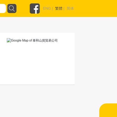
ENG
|
繁體
|
简体