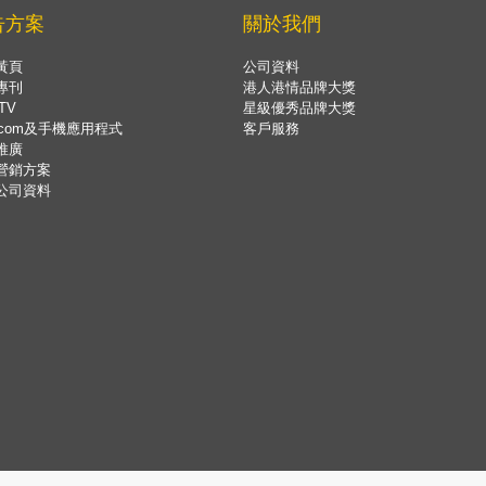
告方案
關於我們
黃頁
公司資料
專刊
港人港情品牌大獎
TV
星級優秀品牌大獎
.com及手機應用程式
客戶服務
推廣
營銷方案
公司資料