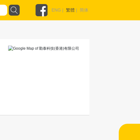
ENG
|
繁體
|
简体