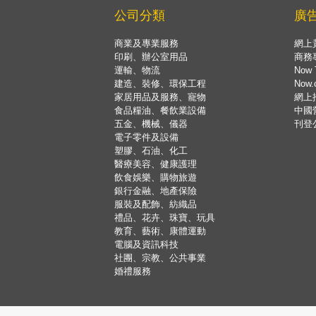
公司分類
廣
商業及專業服務
網上
印刷、辦公室用品
商務
運輸、物流
Now 
建造、裝修、環保工程
Now
家居用品及服務、寵物
網上
食品糧油、餐飲業設備
中國
五金、機械、儀器
刊登
電子零件及設備
塑膠、石油、化工
醫療美容、健康護理
飲食娛樂、購物旅遊
銀行金融、地產保險
服裝及配飾、紡織品
禮品、花卉、珠寶、玩具
教育、藝術、康體運動
電腦及資訊科技
社團、宗教、公共事業
婚禮服務