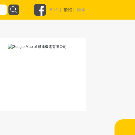
ENG
|
繁體
|
简体