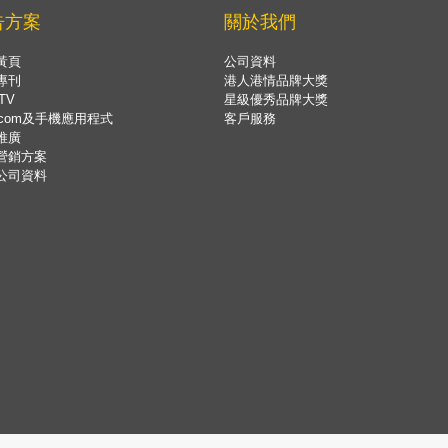
告方案
關於我們
黃頁
公司資料
專刊
港人港情品牌大獎
TV
星級優秀品牌大獎
.com及手機應用程式
客戶服務
推廣
營銷方案
公司資料