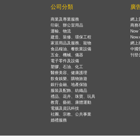
公司分類
廣
商業及專業服務
網上
印刷、辦公室用品
商務
運輸、物流
Now 
建造、裝修、環保工程
Now
家居用品及服務、寵物
網上
食品糧油、餐飲業設備
中國
五金、機械、儀器
刊登
電子零件及設備
塑膠、石油、化工
醫療美容、健康護理
飲食娛樂、購物旅遊
銀行金融、地產保險
服裝及配飾、紡織品
禮品、花卉、珠寶、玩具
教育、藝術、康體運動
電腦及資訊科技
社團、宗教、公共事業
婚禮服務