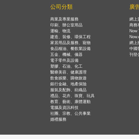
公司分類
廣
商業及專業服務
網上
印刷、辦公室用品
商務
運輸、物流
Now 
建造、裝修、環保工程
Now
家居用品及服務、寵物
網上
食品糧油、餐飲業設備
中國
五金、機械、儀器
刊登
電子零件及設備
塑膠、石油、化工
醫療美容、健康護理
飲食娛樂、購物旅遊
銀行金融、地產保險
服裝及配飾、紡織品
禮品、花卉、珠寶、玩具
教育、藝術、康體運動
電腦及資訊科技
社團、宗教、公共事業
婚禮服務