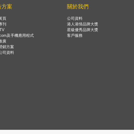
告方案
關於我們
黃頁
公司資料
專刊
港人港情品牌大獎
TV
星級優秀品牌大獎
.com及手機應用程式
客戶服務
推廣
營銷方案
公司資料