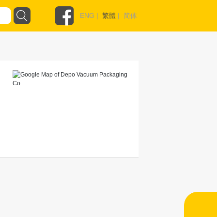
ENG
|
繁體
|
简体