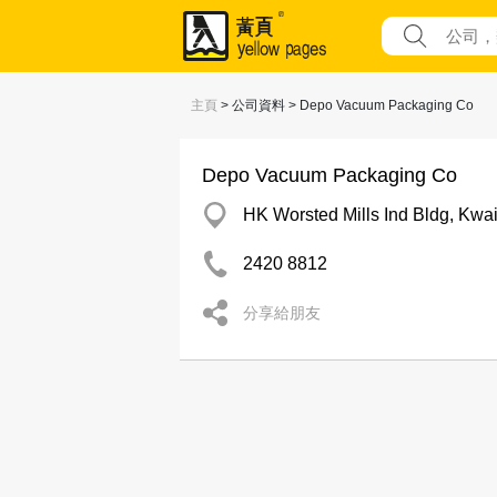
主頁
> 公司資料 > Depo Vacuum Packaging Co
Depo Vacuum Packaging Co
HK Worsted Mills Ind Bldg, Kwa
2420 8812
分享給朋友