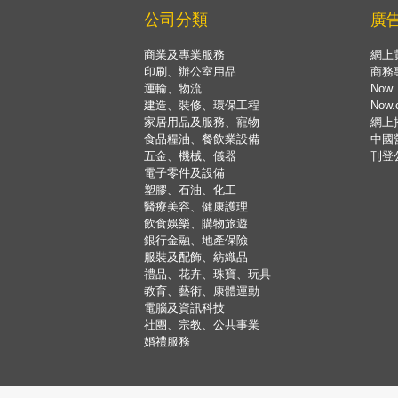
公司分類
廣
商業及專業服務
網上
印刷、辦公室用品
商務
運輸、物流
Now 
建造、裝修、環保工程
Now
家居用品及服務、寵物
網上
食品糧油、餐飲業設備
中國
五金、機械、儀器
刊登
電子零件及設備
塑膠、石油、化工
醫療美容、健康護理
飲食娛樂、購物旅遊
銀行金融、地產保險
服裝及配飾、紡織品
禮品、花卉、珠寶、玩具
教育、藝術、康體運動
電腦及資訊科技
社團、宗教、公共事業
婚禮服務