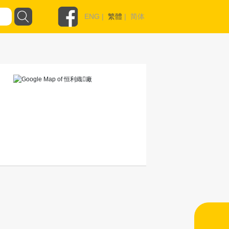
ENG
|
繁體
|
简体