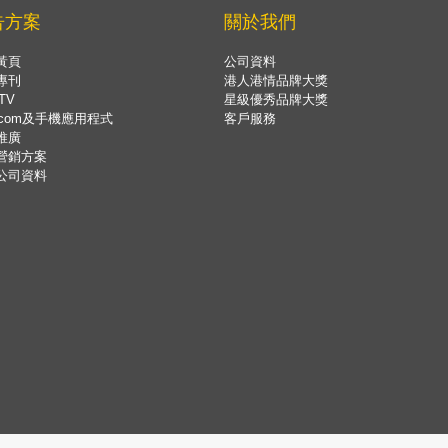
告方案
關於我們
黃頁
公司資料
專刊
港人港情品牌大獎
TV
星級優秀品牌大獎
.com及手機應用程式
客戶服務
推廣
營銷方案
公司資料