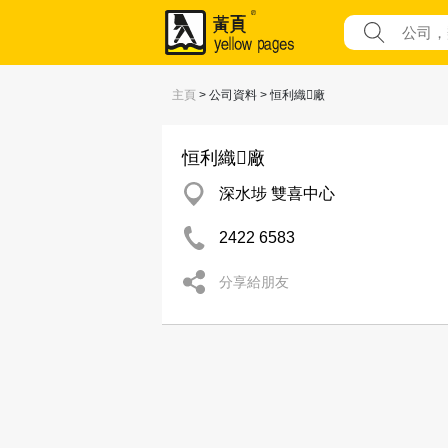
主頁
> 公司資料 > 恒利織廠
恒利織廠
深水埗 雙喜中心
2422 6583
分享給朋友