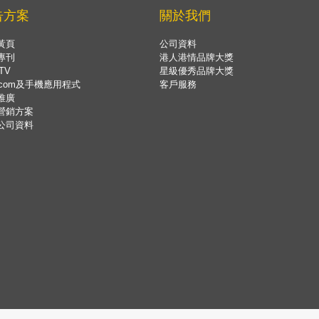
告方案
關於我們
黃頁
公司資料
專刊
港人港情品牌大獎
TV
星級優秀品牌大獎
.com及手機應用程式
客戶服務
推廣
營銷方案
公司資料