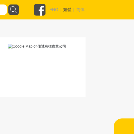
ENG
|
繁體
|
简体