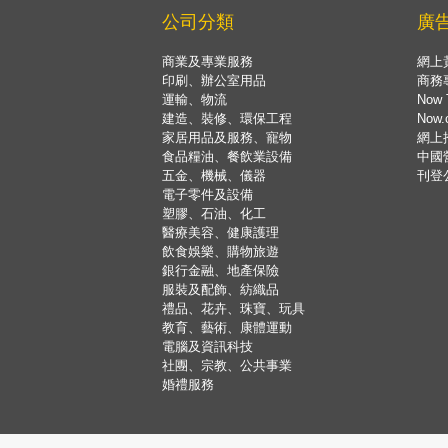
公司分類
廣
商業及專業服務
網上
印刷、辦公室用品
商務
運輸、物流
Now 
建造、裝修、環保工程
Now
家居用品及服務、寵物
網上
食品糧油、餐飲業設備
中國
五金、機械、儀器
刊登
電子零件及設備
塑膠、石油、化工
醫療美容、健康護理
飲食娛樂、購物旅遊
銀行金融、地產保險
服裝及配飾、紡織品
禮品、花卉、珠寶、玩具
教育、藝術、康體運動
電腦及資訊科技
社團、宗教、公共事業
婚禮服務