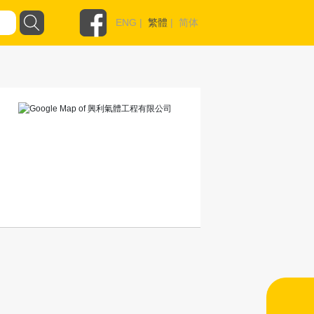
ENG
|
繁體
|
简体