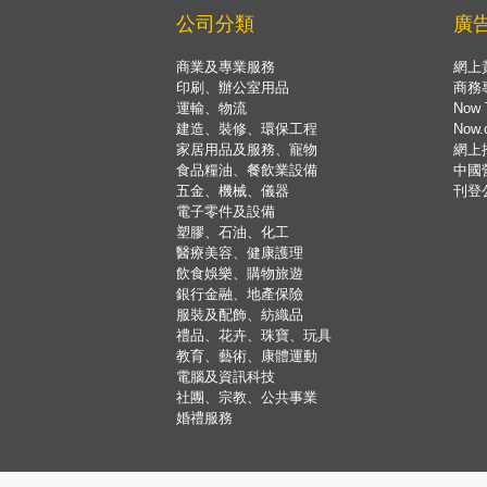
公司分類
廣
商業及專業服務
網上
印刷、辦公室用品
商務
運輸、物流
Now 
建造、裝修、環保工程
Now
家居用品及服務、寵物
網上
食品糧油、餐飲業設備
中國
五金、機械、儀器
刊登
電子零件及設備
塑膠、石油、化工
醫療美容、健康護理
飲食娛樂、購物旅遊
銀行金融、地產保險
服裝及配飾、紡織品
禮品、花卉、珠寶、玩具
教育、藝術、康體運動
電腦及資訊科技
社團、宗教、公共事業
婚禮服務