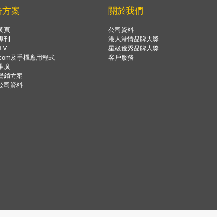
告方案
關於我們
黃頁
公司資料
專刊
港人港情品牌大獎
TV
星級優秀品牌大獎
.com及手機應用程式
客戶服務
推廣
營銷方案
公司資料