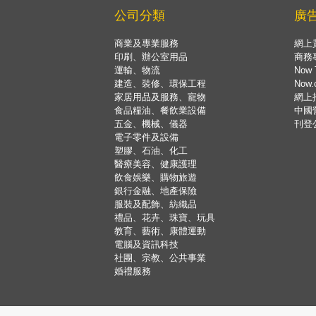
公司分類
廣
商業及專業服務
網上
印刷、辦公室用品
商務
運輸、物流
Now 
建造、裝修、環保工程
Now
家居用品及服務、寵物
網上
食品糧油、餐飲業設備
中國
五金、機械、儀器
刊登
電子零件及設備
塑膠、石油、化工
醫療美容、健康護理
飲食娛樂、購物旅遊
銀行金融、地產保險
服裝及配飾、紡織品
禮品、花卉、珠寶、玩具
教育、藝術、康體運動
電腦及資訊科技
社團、宗教、公共事業
婚禮服務