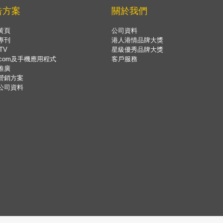
告方案
關於我們
黃頁
公司資料
專刊
港人港情品牌大獎
TV
星級優秀品牌大獎
.com及手機應用程式
客戶服務
推廣
營銷方案
公司資料