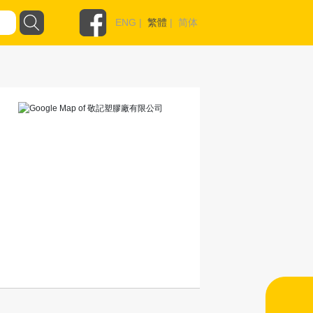
ENG
|
繁體
|
简体