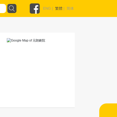
ENG
|
繁體
|
简体