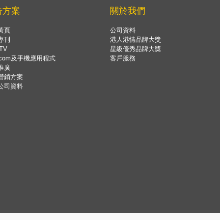
告方案
關於我們
黃頁
公司資料
專刊
港人港情品牌大獎
TV
星級優秀品牌大獎
.com及手機應用程式
客戶服務
推廣
營銷方案
公司資料