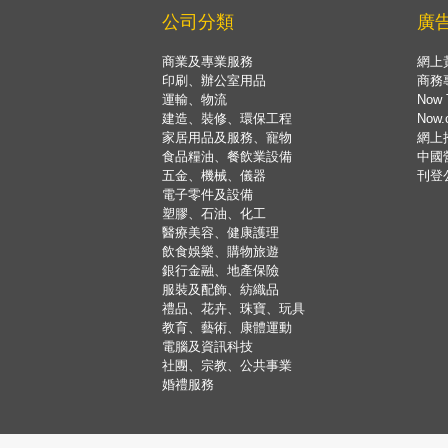
公司分類
廣
商業及專業服務
網上
印刷、辦公室用品
商務
運輸、物流
Now 
建造、裝修、環保工程
Now
家居用品及服務、寵物
網上
食品糧油、餐飲業設備
中國
五金、機械、儀器
刊登
電子零件及設備
塑膠、石油、化工
醫療美容、健康護理
飲食娛樂、購物旅遊
銀行金融、地產保險
服裝及配飾、紡織品
禮品、花卉、珠寶、玩具
教育、藝術、康體運動
電腦及資訊科技
社團、宗教、公共事業
婚禮服務