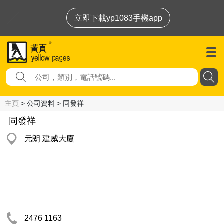
立即下載yp1083手機app
主頁
> 公司資料 > 同發祥
同發祥
元朗 建威大廈
2476 1163