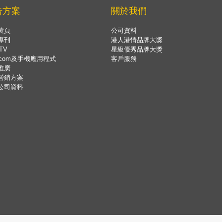
告方案
關於我們
黃頁
公司資料
專刊
港人港情品牌大獎
TV
星級優秀品牌大獎
.com及手機應用程式
客戶服務
推廣
營銷方案
公司資料