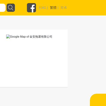
ENG
|
繁體
|
简体