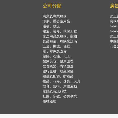
公司分類
廣
商業及專業服務
網上
印刷、辦公室用品
商務
運輸、物流
Now 
建造、裝修、環保工程
Now
家居用品及服務、寵物
網上
食品糧油、餐飲業設備
中國
五金、機械、儀器
刊登
電子零件及設備
塑膠、石油、化工
醫療美容、健康護理
飲食娛樂、購物旅遊
銀行金融、地產保險
服裝及配飾、紡織品
禮品、花卉、珠寶、玩具
教育、藝術、康體運動
電腦及資訊科技
社團、宗教、公共事業
婚禮服務