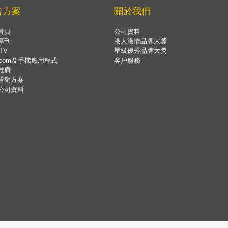
告方案
關於我們
黃頁
公司資料
專刊
港人港情品牌大獎
TV
星級優秀品牌大獎
.com及手機應用程式
客戶服務
推廣
營銷方案
公司資料