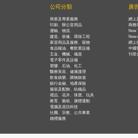
公司分類
廣
商業及專業服務
網上
印刷、辦公室用品
商務
運輸、物流
Now 
建造、裝修、環保工程
Now
家居用品及服務、寵物
網上
食品糧油、餐飲業設備
中國
五金、機械、儀器
刊登
電子零件及設備
塑膠、石油、化工
醫療美容、健康護理
飲食娛樂、購物旅遊
銀行金融、地產保險
服裝及配飾、紡織品
禮品、花卉、珠寶、玩具
教育、藝術、康體運動
電腦及資訊科技
社團、宗教、公共事業
婚禮服務