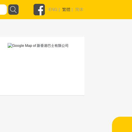
ENG
|
繁體
|
简体