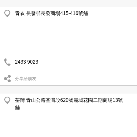
青衣 長發邨長發商場415-416號舖
2433 9023
分享給朋友
荃灣 青山公路荃灣段620號麗城花園二期商場13號
舖