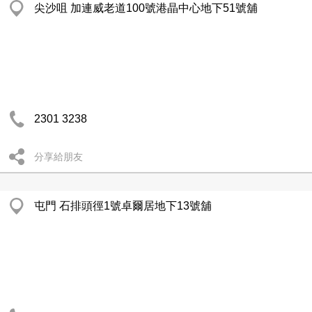
尖沙咀 加連威老道100號港晶中心地下51號舖
2301 3238
分享給朋友
屯門 石排頭徑1號卓爾居地下13號舖