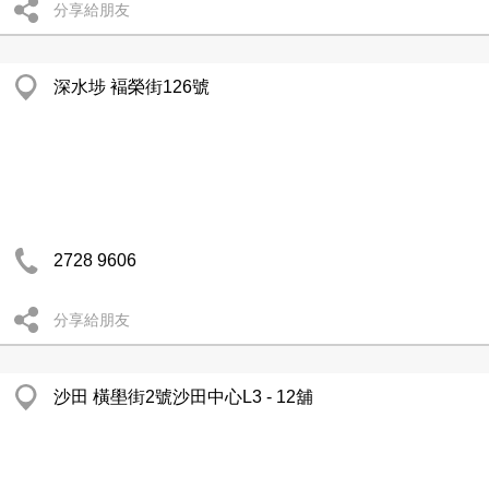
分享給朋友
深水埗 褔榮街126號
2728 9606
分享給朋友
沙田 橫壆街2號沙田中心L3 - 12舖