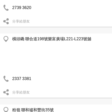
2739 3620
分享給朋友
橫頭磡 聯合道198號樂富廣場L221-L223號舖
2337 3381
分享給朋友
粉嶺 聯和墟和豐街35號