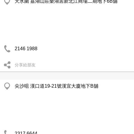
天水圍 嘉湖山莊樂湖居新北江商場二期地下6B舖
2146 1988
分享給朋友
尖沙咀 漢口道19-21號漢宜大廈地下B舖
2317 6644