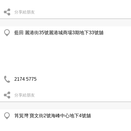
分享給朋友
藍田 麗港街35號麗港城商場3期地下33號舖
2174 5775
分享給朋友
筲箕灣 寶文街2號海峰中心地下4號舖