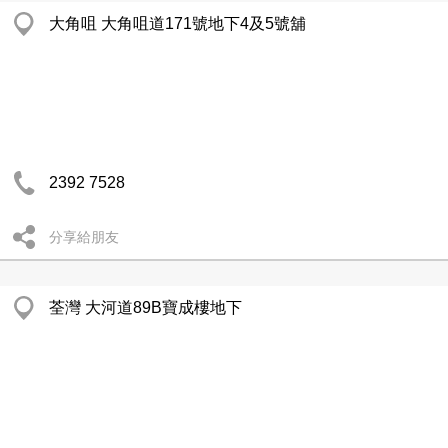
大角咀 大角咀道171號地下4及5號舖
2392 7528
分享給朋友
荃灣 大河道89B寶成樓地下