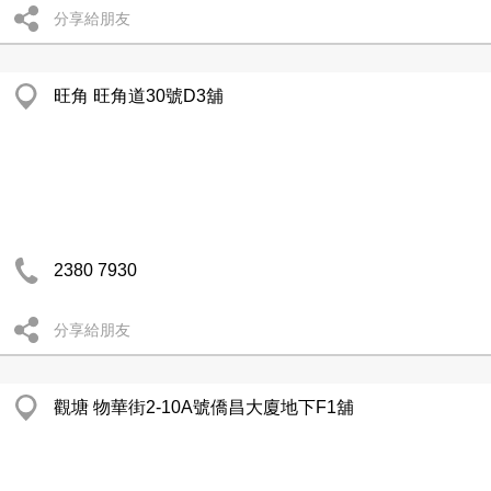
分享給朋友
旺角 旺角道30號D3舖
2380 7930
分享給朋友
觀塘 物華街2-10A號僑昌大廈地下F1舖