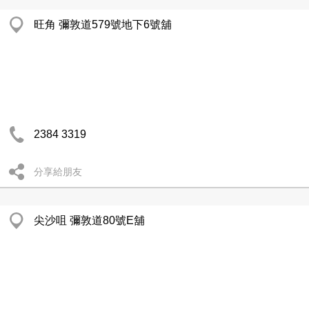
旺角 彌敦道579號地下6號舖
2384 3319
分享給朋友
尖沙咀 彌敦道80號E舖