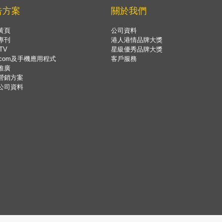
告方案
關於我們
黃頁
公司資料
專刊
港人港情品牌大獎
TV
星級優秀品牌大獎
.com及手機應用程式
客戶服務
推廣
營銷方案
公司資料