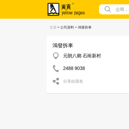
主頁
> 公司資料 > 鴻發拆車
鴻發拆車
元朗八鄉 石崗新村
2488 9038
分享給朋友