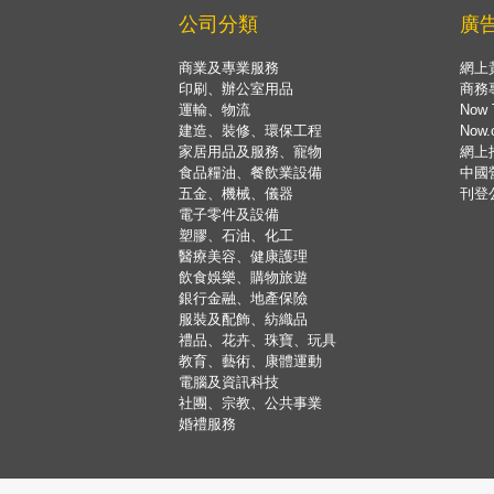
公司分類
廣
商業及專業服務
網上
印刷、辦公室用品
商務
運輸、物流
Now 
建造、裝修、環保工程
Now
家居用品及服務、寵物
網上
食品糧油、餐飲業設備
中國
五金、機械、儀器
刊登
電子零件及設備
塑膠、石油、化工
醫療美容、健康護理
飲食娛樂、購物旅遊
銀行金融、地產保險
服裝及配飾、紡織品
禮品、花卉、珠寶、玩具
教育、藝術、康體運動
電腦及資訊科技
社團、宗教、公共事業
婚禮服務