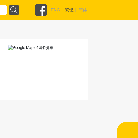
ENG
|
繁體
|
简体