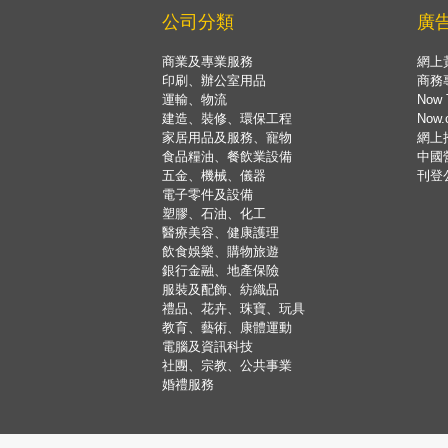
公司分類
廣
商業及專業服務
網上
印刷、辦公室用品
商務
運輸、物流
Now 
建造、裝修、環保工程
Now
家居用品及服務、寵物
網上
食品糧油、餐飲業設備
中國
五金、機械、儀器
刊登
電子零件及設備
塑膠、石油、化工
醫療美容、健康護理
飲食娛樂、購物旅遊
銀行金融、地產保險
服裝及配飾、紡織品
禮品、花卉、珠寶、玩具
教育、藝術、康體運動
電腦及資訊科技
社團、宗教、公共事業
婚禮服務