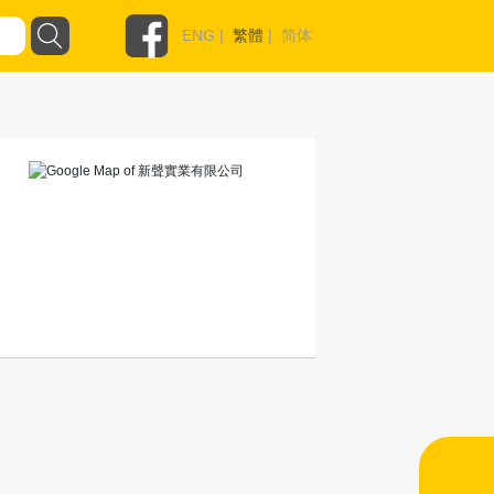
ENG
|
繁體
|
简体