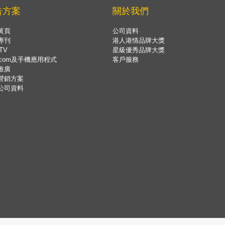
告方案
關於我們
黃頁
公司資料
專刊
港人港情品牌大獎
TV
星級優秀品牌大獎
.com及手機應用程式
客戶服務
推廣
營銷方案
公司資料