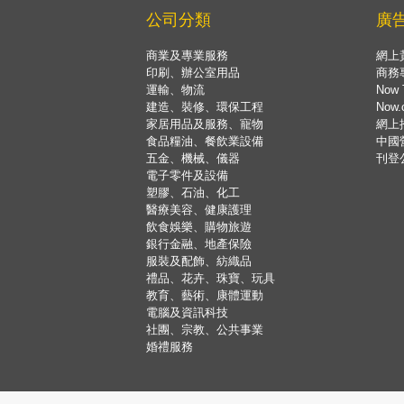
公司分類
廣
商業及專業服務
網上
印刷、辦公室用品
商務
運輸、物流
Now 
建造、裝修、環保工程
Now
家居用品及服務、寵物
網上
食品糧油、餐飲業設備
中國
五金、機械、儀器
刊登
電子零件及設備
塑膠、石油、化工
醫療美容、健康護理
飲食娛樂、購物旅遊
銀行金融、地產保險
服裝及配飾、紡織品
禮品、花卉、珠寶、玩具
教育、藝術、康體運動
電腦及資訊科技
社團、宗教、公共事業
婚禮服務