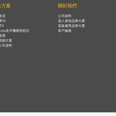
告方案
關於我們
黃頁
公司資料
專刊
港人港情品牌大獎
TV
星級優秀品牌大獎
.com及手機應用程式
客戶服務
推廣
營銷方案
公司資料