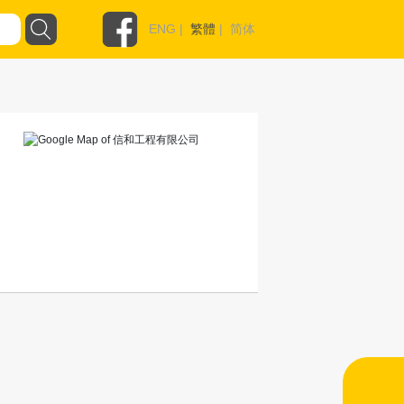
ENG
|
繁體
|
简体