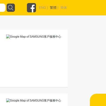
ENG
|
繁體
|
简体