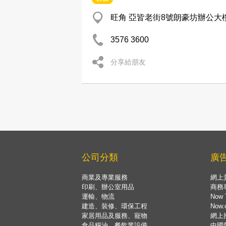
旺角 亞皆老街8號朗豪坊辦公大樓
3576 3600
分享給朋友
公司分類
廣
商業及專業服務
網上
印刷、辦公室用品
商務
運輸、物流
Now 
建造、裝修、環保工程
Now
家居用品及服務、寵物
網上
食品糧油、餐飲業設備
中國