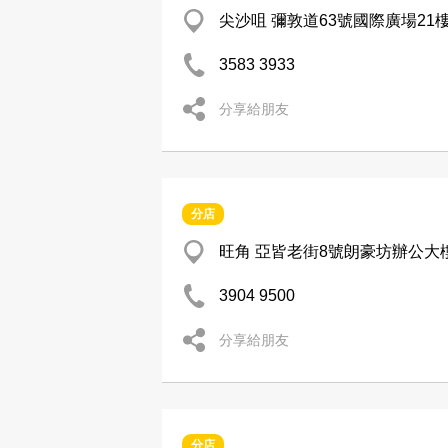
尖沙咀 彌敦道63號國際廣場21樓
3583 3933
分享給朋友
分店
旺角 亞皆老街8號朗豪坊辦公大樓4
3904 9500
分享給朋友
分店