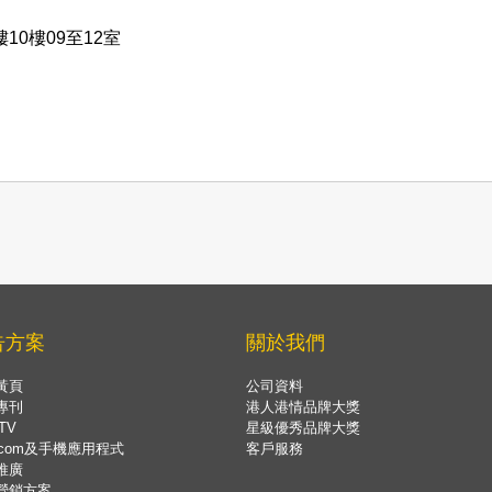
10樓09至12室
告方案
關於我們
黃頁
公司資料
專刊
港人港情品牌大獎
TV
星級優秀品牌大獎
.com及手機應用程式
客戶服務
推廣
營銷方案