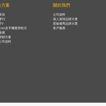
告方案
關於我們
黃頁
公司資料
專刊
港人港情品牌大獎
TV
星級優秀品牌大獎
.com及手機應用程式
客戶服務
推廣
營銷方案
公司資料