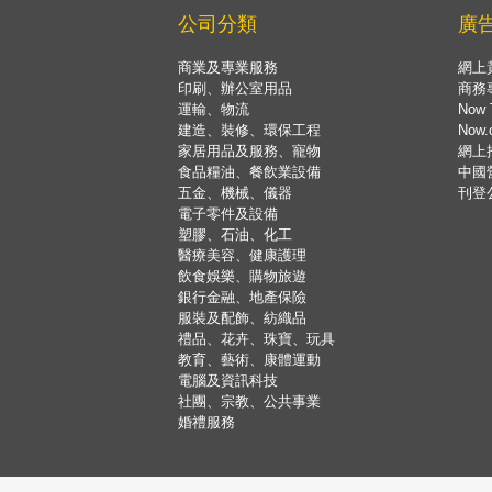
公司分類
廣
商業及專業服務
網上
印刷、辦公室用品
商務
運輸、物流
Now 
建造、裝修、環保工程
Now
家居用品及服務、寵物
網上
食品糧油、餐飲業設備
中國
五金、機械、儀器
刊登
電子零件及設備
塑膠、石油、化工
醫療美容、健康護理
飲食娛樂、購物旅遊
銀行金融、地產保險
服裝及配飾、紡織品
禮品、花卉、珠寶、玩具
教育、藝術、康體運動
電腦及資訊科技
社團、宗教、公共事業
婚禮服務