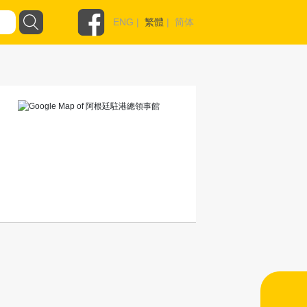
ENG
|
繁體
|
简体