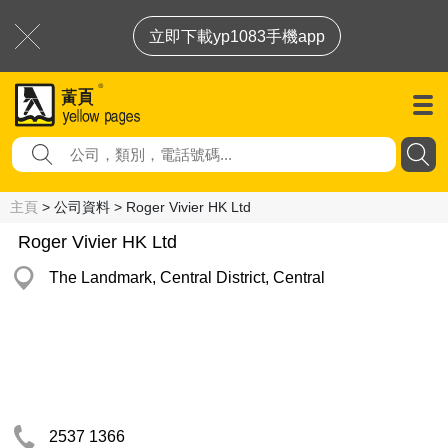
立即下載yp1083手機app
主頁
> 公司資料 > Roger Vivier HK Ltd
Roger Vivier HK Ltd
The Landmark, Central District, Central
2537 1366