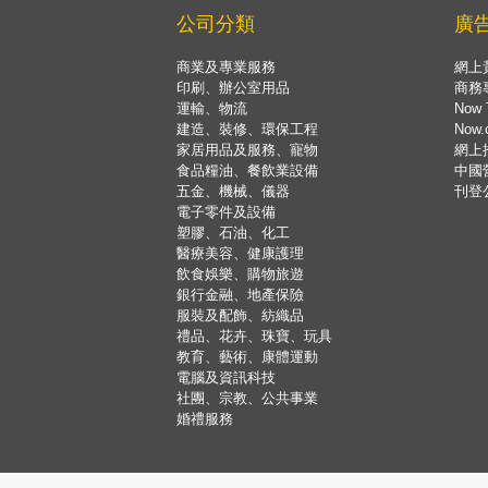
公司分類
廣
商業及專業服務
網上
印刷、辦公室用品
商務
運輸、物流
Now 
建造、裝修、環保工程
Now
家居用品及服務、寵物
網上
食品糧油、餐飲業設備
中國
五金、機械、儀器
刊登
電子零件及設備
塑膠、石油、化工
醫療美容、健康護理
飲食娛樂、購物旅遊
銀行金融、地產保險
服裝及配飾、紡織品
禮品、花卉、珠寶、玩具
教育、藝術、康體運動
電腦及資訊科技
社團、宗教、公共事業
婚禮服務