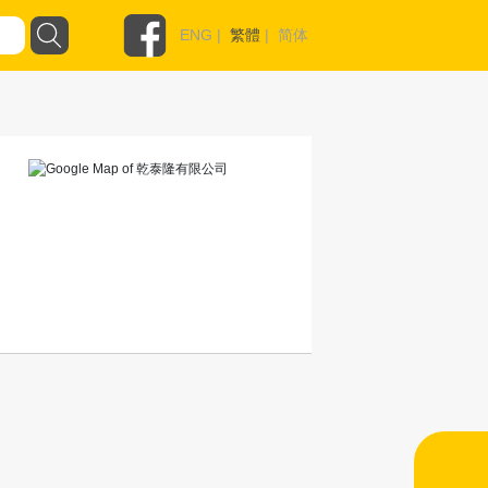
ENG
|
繁體
|
简体