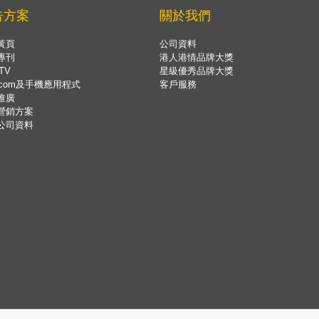
告方案
關於我們
黃頁
公司資料
專刊
港人港情品牌大獎
TV
星級優秀品牌大獎
.com及手機應用程式
客戶服務
推廣
營銷方案
公司資料