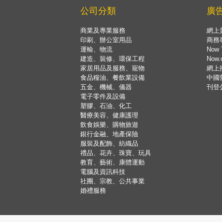
公司分類
廣
商業及專業服務
網上
印刷、辦公室用品
商務
運輸、物流
Now 
建造、裝修、環保工程
Now
家居用品及服務、寵物
網上
食品糧油、餐飲業設備
中國
五金、機械、儀器
刊登
電子零件及設備
塑膠、石油、化工
醫療美容、健康護理
飲食娛樂、購物旅遊
銀行金融、地產保險
服裝及配飾、紡織品
禮品、花卉、珠寶、玩具
教育、藝術、康體運動
電腦及資訊科技
社團、宗教、公共事業
婚禮服務