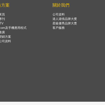
告方案
關於我們
黃頁
公司資料
專刊
港人港情品牌大獎
TV
星級優秀品牌大獎
.com及手機應用程式
客戶服務
推廣
營銷方案
公司資料