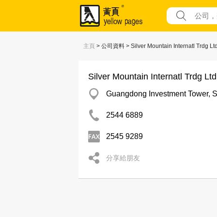
主頁
> 公司資料 > Silver Mountain Internatl Trdg Lt
Silver Mountain Internatl Trdg Ltd
Guangdong Investment Tower,
2544 6889
2545 9289
分享給朋友