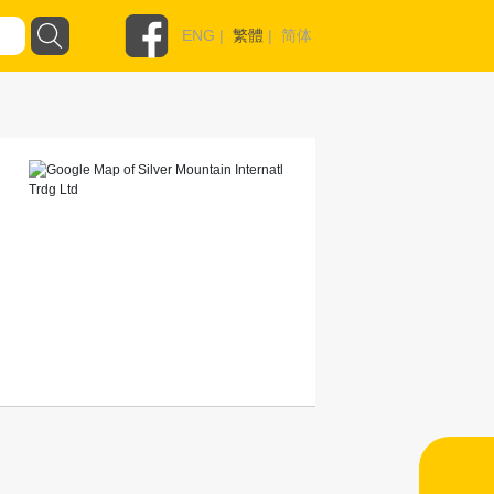
ENG
|
繁體
|
简体