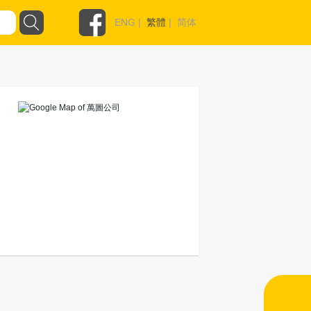
ENG
|
繁體
|
简体