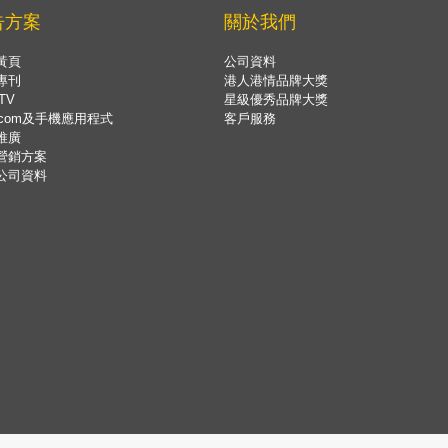
告方案
關於我們
黃頁
公司資料
專刊
港人港情品牌大獎
TV
星級優秀品牌大獎
.com及手機應用程式
客戶服務
推廣
營銷方案
公司資料