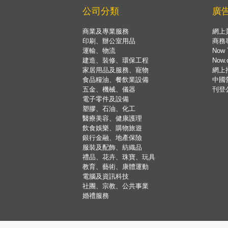
公司分類
廣
商業及專業服務
網上
印刷、辦公室用品
商務
運輸、物流
Now 
建造、裝修、環保工程
Now
家居用品及服務、寵物
網上
食品糧油、餐飲業設備
中國
五金、機械、儀器
刊登
電子零件及設備
塑膠、石油、化工
醫療美容、健康護理
飲食娛樂、購物旅遊
銀行金融、地產保險
服裝及配飾、紡織品
禮品、花卉、珠寶、玩具
教育、藝術、康體運動
電腦及資訊科技
社團、宗教、公共事業
婚禮服務