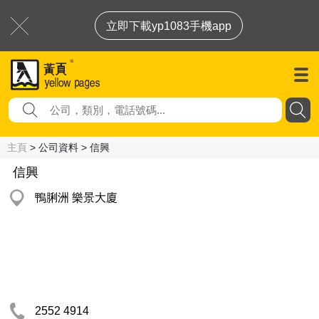
立即下載yp1083手機app
主頁
> 公司資料 > 信興
信興
鴨脷洲 樂景大廈
2552 4914