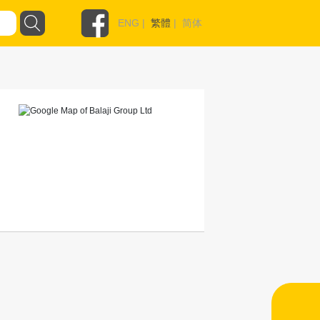
ENG
|
繁體
|
简体