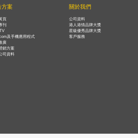
告方案
關於我們
黃頁
公司資料
專刊
港人港情品牌大獎
TV
星級優秀品牌大獎
.com及手機應用程式
客戶服務
推廣
營銷方案
公司資料