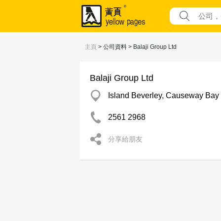
主頁
> 公司資料 > Balaji Group Ltd
Balaji Group Ltd
Island Beverley, Causeway Bay
2561 2968
分享給朋友