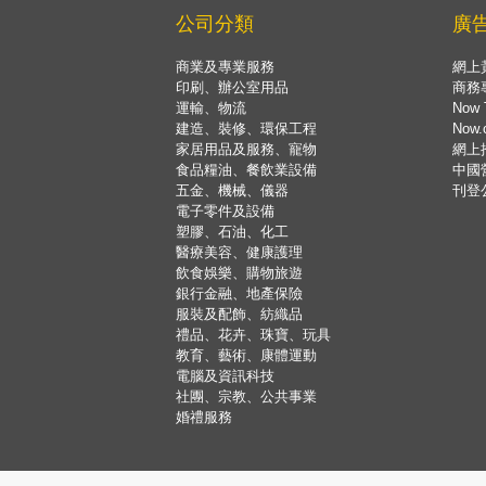
公司分類
廣
商業及專業服務
網上
印刷、辦公室用品
商務
運輸、物流
Now 
建造、裝修、環保工程
Now
家居用品及服務、寵物
網上
食品糧油、餐飲業設備
中國
五金、機械、儀器
刊登
電子零件及設備
塑膠、石油、化工
醫療美容、健康護理
飲食娛樂、購物旅遊
銀行金融、地產保險
服裝及配飾、紡織品
禮品、花卉、珠寶、玩具
教育、藝術、康體運動
電腦及資訊科技
社團、宗教、公共事業
婚禮服務