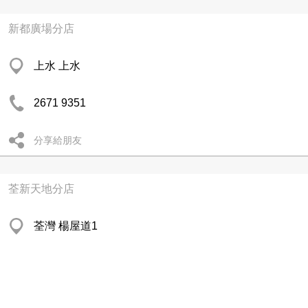
新都廣場分店
上水 上水
2671 9351
分享給朋友
荃新天地分店
荃灣 楊屋道1