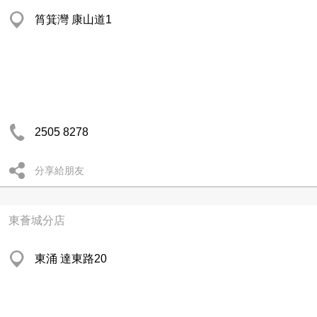
筲箕灣 康山道1
2505 8278
分享給朋友
東薈城分店
東涌 達東路20