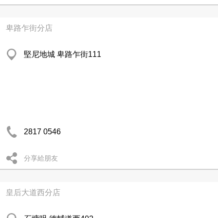
卑路乍街分店
堅尼地城 卑路乍街111
2817 0546
分享給朋友
皇后大道西分店