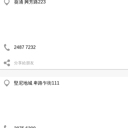
葵涌 興芳路223
2487 7232
分享給朋友
堅尼地城 卑路乍街111