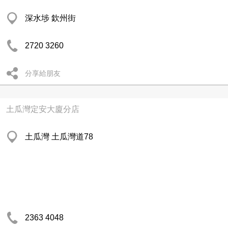
深水埗 欽州街
2720 3260
分享給朋友
土瓜灣定安大廈分店
土瓜灣 土瓜灣道78
2363 4048