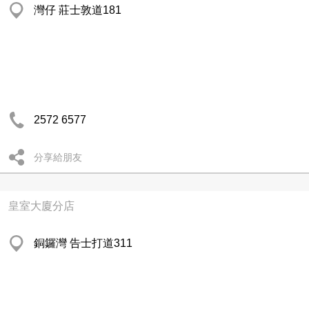
灣仔 莊士敦道181
2572 6577
分享給朋友
皇室大廈分店
銅鑼灣 告士打道311