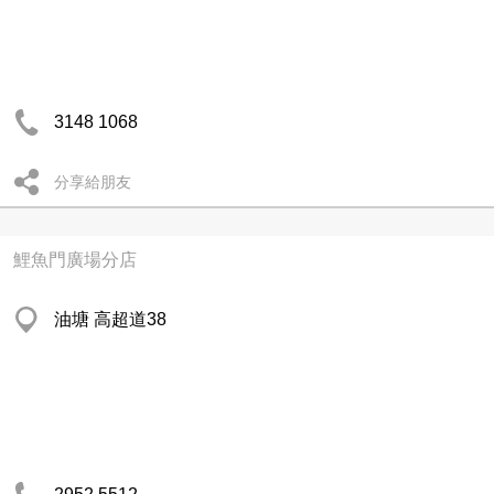
3148 1068
分享給朋友
鯉魚門廣場分店
油塘 高超道38