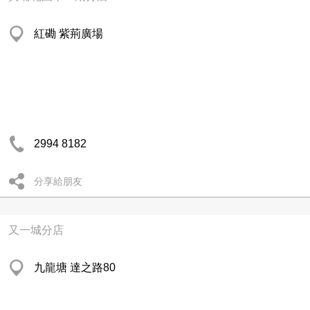
紅磡 紫荊廣場
2994 8182
分享給朋友
又一城分店
九龍塘 達之路80