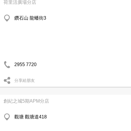
荷里活廣場分店
鑽石山 龍蟠街3
2955 7720
分享給朋友
創紀之城5期APM分店
觀塘 觀塘道418