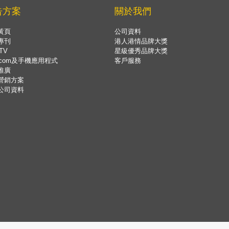
告方案
關於我們
黃頁
公司資料
專刊
港人港情品牌大獎
TV
星級優秀品牌大獎
.com及手機應用程式
客戶服務
推廣
營銷方案
公司資料