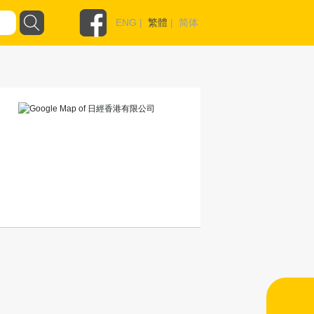
ENG
|
繁體
|
简体