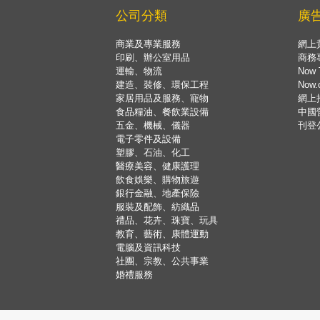
公司分類
廣
商業及專業服務
網上
印刷、辦公室用品
商務
運輸、物流
Now 
建造、裝修、環保工程
Now
家居用品及服務、寵物
網上
食品糧油、餐飲業設備
中國
五金、機械、儀器
刊登
電子零件及設備
塑膠、石油、化工
醫療美容、健康護理
飲食娛樂、購物旅遊
銀行金融、地產保險
服裝及配飾、紡織品
禮品、花卉、珠寶、玩具
教育、藝術、康體運動
電腦及資訊科技
社團、宗教、公共事業
婚禮服務