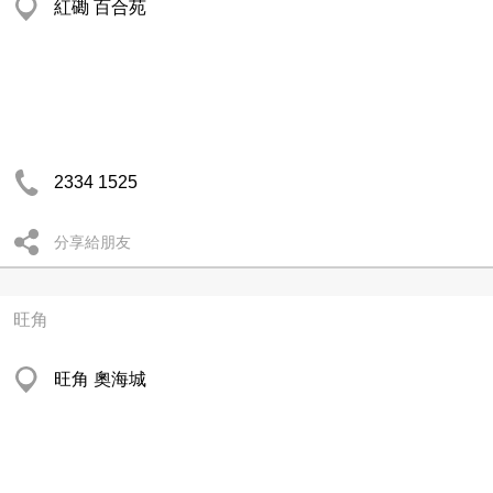
紅磡 百合苑
2334 1525
分享給朋友
旺角
旺角 奧海城