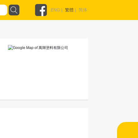
ENG
|
繁體
|
简体