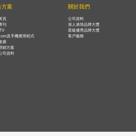
告方案
關於我們
黃頁
公司資料
專刊
港人港情品牌大獎
TV
星級優秀品牌大獎
.com及手機應用程式
客戶服務
推廣
營銷方案
公司資料