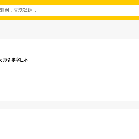
大廈9樓字L座