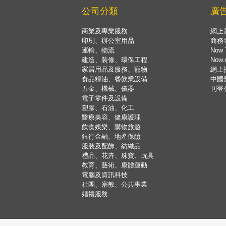
公司分類
廣
商業及專業服務
網上
印刷、辦公室用品
商務
運輸、物流
Now 
建造、裝修、環保工程
Now
家居用品及服務、寵物
網上
食品糧油、餐飲業設備
中國
五金、機械、儀器
刊登
電子零件及設備
塑膠、石油、化工
醫療美容、健康護理
飲食娛樂、購物旅遊
銀行金融、地產保險
服裝及配飾、紡織品
禮品、花卉、珠寶、玩具
教育、藝術、康體運動
電腦及資訊科技
社團、宗教、公共事業
婚禮服務