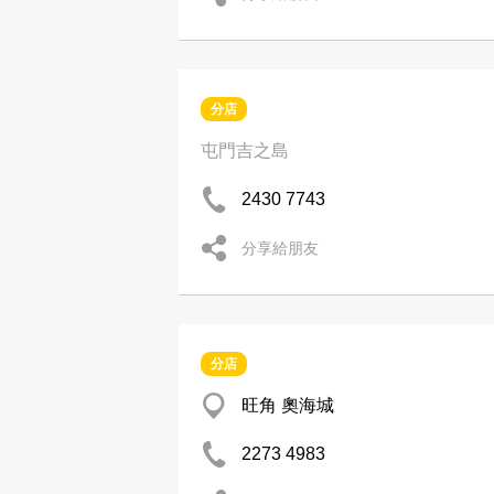
分店
屯門吉之島
2430 7743
分享給朋友
分店
旺角 奧海城
2273 4983