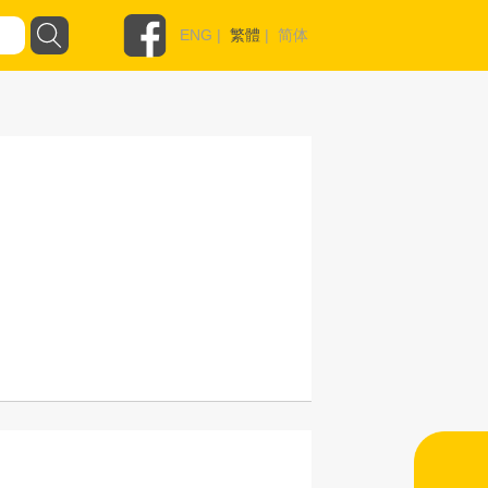
ENG
|
繁體
|
简体